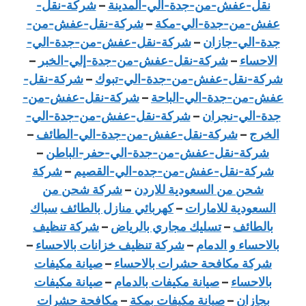
نقل-عفش-من-جدة-الي-المدينة
–
شركة-نقل-
عفش-من-جدة-الي-مكة
–
شركة-نقل-عفش-من-
جدة-الي-جازان
–
شركة-نقل-عفش-من-جدة-الي-
الاحساء
–
شركة-نقل-عفش-من-جدة-إلي-الخبر
–
شركة-نقل-عفش-من-جدة-الي-تبوك
–
شركة-نقل-
عفش-من-جدة-الي-الباحة
–
شركة-نقل-عفش-من-
جدة-الي-نجران
–
شركة-نقل-عفش-من-جدة-الي-
الخرج
–
شركة-نقل-عفش-من-جدة-الي-الطائف
–
شركة-نقل-عفش-من-جدة-الي-حفر-الباطن
–
شركة-نقل-عفش-من-جده-الي-القصيم
–
شركة
شحن من السعودية للاردن
–
شركة شحن من
السعودية للامارات
–
كهربائي منازل بالطائف
سباك
بالطائف
–
تسليك مجاري بالرياض
–
شركة تنظيف
بالاحساء و الدمام
–
شركة تنظيف خزانات بالاحساء
–
شركة مكافحة حشرات بالاحساء
–
صيانة مكيفات
بالاحساء
–
صيانة مكيفات بالدمام
–
صيانة مكيفات
بجازان
–
صيانة مكيفات بمكة
–
مكافحة حشرات