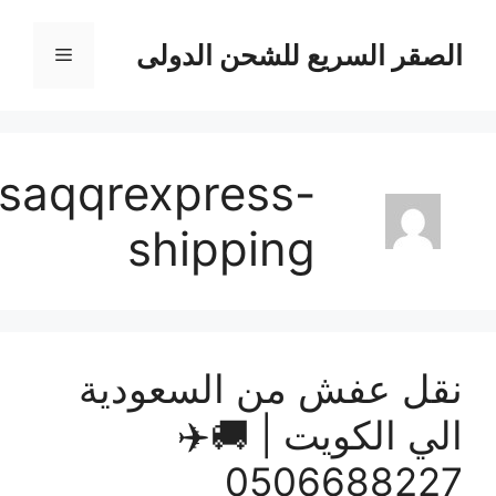
لصقر السريع للشحن الدولى
القائمة
وى
alsaqqrexpress-
shipping
قل عفش من السعودية
لي الكويت | 🚚✈️
050668822