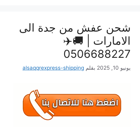
حن عفش من جدة الى
لامارات | 🚚✈️
050668822
يو 10, 2025
بقلم
alsaqqrexpress-shipping