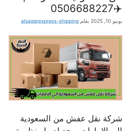
✈️0506688
يو 10, 2025
بقلم
alsaqqrexpress-shipping
ركة نقل عفش من السعودية
لي الامارات يوجد لديها منظومة