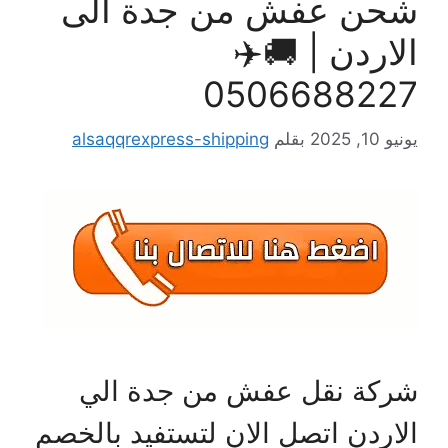
حن عفش من جدة الى
لاردن | 🚚✈️
050668822
يو 10, 2025
بقلم
alsaqqrexpress-shipping
ركة نقل عفش من جدة الي
لاردن اتصل الان لتستفيد بالخصم