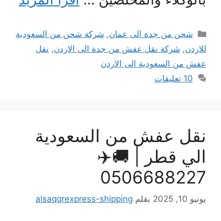
التصنيفات
شحن من جدة الى عمان
,
شركة شحن من السعودية
لاردن
,
شركة نقل عفش من جدة الى الاردن
,
نقل
فش من السعودية الى الاردن
10 تعليقات
قل عفش من السعودية
لي قطر | 🚚✈️
050668822
يو 10, 2025
بقلم
alsaqqrexpress-shipping