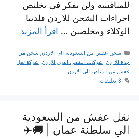
لمنافسة ولن تفكر فى تخليص
جراءات الشحن للاردن فلدينا
لوكلاء ومخلصين …
اقرأ المزيد
التصنيفات
شحن عفش من السعودية الى الاردن
,
شحن من
دة للاردن
,
شركات الشحن البرى للاردن
,
شركة نقل
فش من الرياض الي الاردن
3 تعليقات
قل عفش من السعودية
لي سلطنة عمان | 🚚✈️