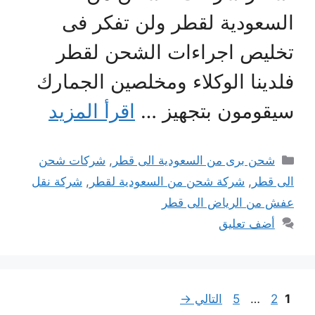
لسعودية لقطر ولن تفكر فى
خليص اجراءات الشحن لقطر
لدينا الوكلاء ومخلصين الجمارك
يقومون بتجهيز …
اقرأ المزيد
التصنيفات
شحن برى من السعودية الى قطر
,
شركات شحن
لى قطر
,
شركة شحن من السعودية لقطر
,
شركة نقل
فش من الرياض الى قطر
أضف تعليق
Page
Page
Pag
2
…
5
التالي
→