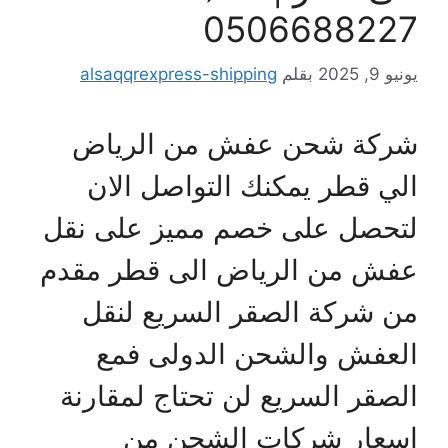
050668822
يو 9, 2025
بقلم
alsaqqrexpress-shipping
ركة شحن عفش من الرياض
لي قطر يمكنك التواصل الان
تحصل على خصم مميز على نقل
فش من الرياض الى قطر مقدم
ن شركة الصقر السريع لنقل
لعفش والشحن الدولى فمع
لصقر السريع لن تحتاج لمقارنة
سعار شركات الشحن من