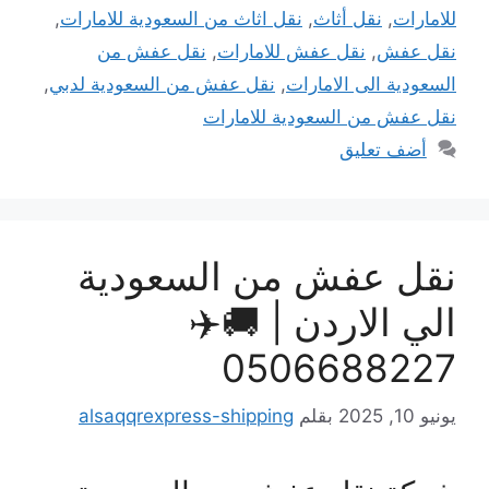
لامارات
,
نقل أثاث
,
نقل اثاث من السعودية للامارات
,
قل عفش
,
نقل عفش للامارات
,
نقل عفش من
لسعودية الى الامارات
,
نقل عفش من السعودية لدبي
,
قل عفش من السعودية للامارات
أضف تعليق
قل عفش من السعودية
لي الاردن | 🚚✈️
050668822
يو 10, 2025
بقلم
alsaqqrexpress-shipping