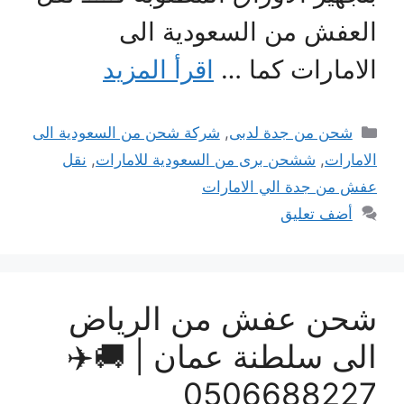
لعفش من السعودية الى
لامارات كما …
اقرأ المزيد
التصنيفات
شحن من جدة لدبى
,
شركة شحن من السعودية الى
لامارات
,
ششحن برى من السعودية للامارات
,
نقل
فش من جدة الي الامارات
أضف تعليق
حن عفش من الرياض
لى سلطنة عمان | 🚚✈️
050668822