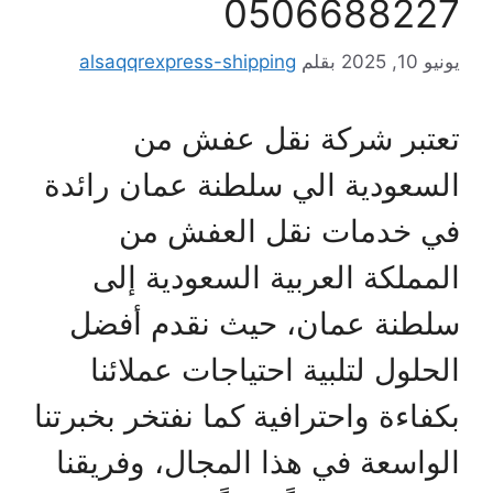
050668822
يو 10, 2025
بقلم
alsaqqrexpress-shipping
عتبر شركة نقل عفش من
لسعودية الي سلطنة عمان رائدة
ي خدمات نقل العفش من
لمملكة العربية السعودية إلى
لطنة عمان، حيث نقدم أفضل
لحلول لتلبية احتياجات عملائنا
كفاءة واحترافية كما نفتخر بخبرتنا
لواسعة في هذا المجال، وفريقنا