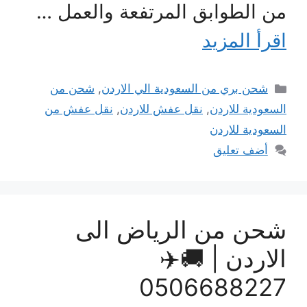
ن الطوابق المرتفعة والعمل …
قرأ المزيد
التصنيفات
شحن بري من السعودية الي الاردن
,
شحن من
لسعودية للاردن
,
نقل عفش للاردن
,
نقل عفش من
لسعودية للاردن
أضف تعليق
حن من الرياض الى
لاردن | 🚚✈️
050668822