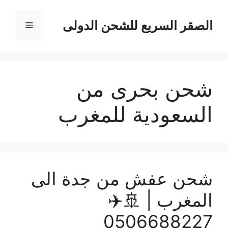
نتقل
لى
الصقر السريع للشحن الدولى
القائمة
لمحتوى
شحن بحرى من
السعودية للمغرب
شحن عفش من جدة الى
المغرب | 🚢✈️
0506688227