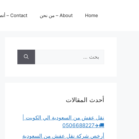
نتقل
لى
Home
About – من نحن
Contact – أتصل بنا
لمحتوى
البحث
عن:
أحدث المقالات
نقل عفش من السعودية الي الكويت |
🚚✈️0506688227
أرخص شركة نقل عفش من السعودية