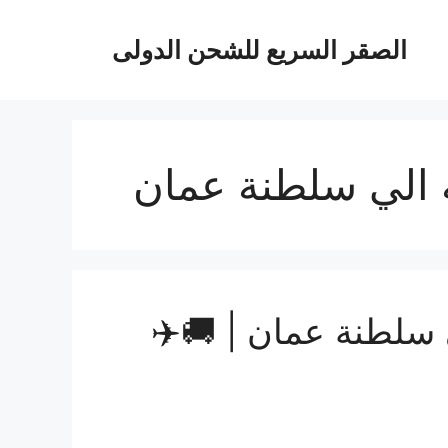
الصقر السريع للشحن الدولى
الي سلطنة عمان
سلطنة عمان | 🚚✈️