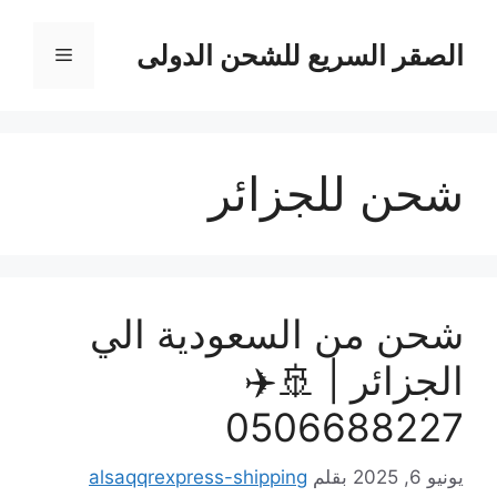
نتقل
لى
الصقر السريع للشحن الدولى
القائمة
لمحتوى
شحن للجزائر
شحن من السعودية الي
الجزائر | 🚢✈️
0506688227
يونيو 6, 2025
بقلم
alsaqqrexpress-shipping