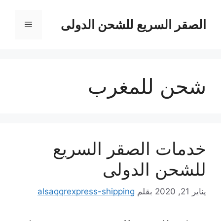
نتقل
لى
الصقر السريع للشحن الدولى
القائمة
لمحتوى
شحن للمغرب
خدمات الصقر السريع
للشحن الدولى
يناير 21, 2020
بقلم
alsaqqrexpress-shipping