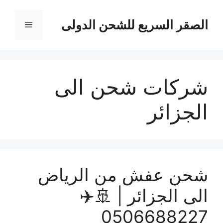
نتقل
لى
الصقر السريع للشحن الدولى
القائمة
لمحتوى
شركات شحن الى
الجزائر
شحن عفش من الرياض
الى الجزائر | 🚢✈️
0506688227