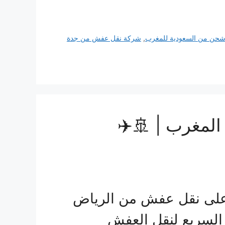
حن من السعودية للمغرب
,
شركة نقل عفش من جدة
لمغرب | 🚢✈️
على نقل عفش من الرياض
السريع لنقل العفش