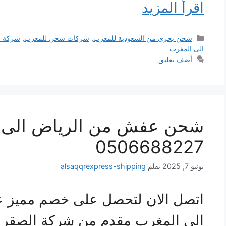
اقرأ المزيد
التصنيفات
شحن بحرى من السعودية للمغرب
,
شركات شحن للمغرب
,
شركة ش
الى المغرب
أضف تعليق
شحن عفش من الرياض الى ا
0506688227
يونيو 7, 2025
بقلم
alsaqqrexpress-shipping
اتصل الان لتحصل على خصم مميز 
الى المغرب مقدم من شركة الصقر 