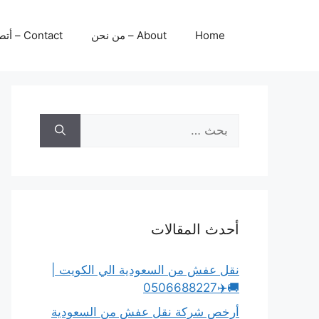
نتقل
لى
Home
About – من نحن
Contact – أتصل بنا
لمحتوى
البحث
عن:
أحدث المقالات
نقل عفش من السعودية الي الكويت |
🚚✈️0506688227
أرخص شركة نقل عفش من السعودية