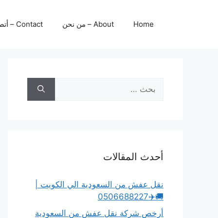
نتقل
لى
Home
About – من نحن
Contact – أتصل بنا
لمحتوى
البحث
عن:
أحدث المقالات
نقل عفش من السعودية الي الكويت |
🚚✈️0506688227
أرخص شركة نقل عفش من السعودية