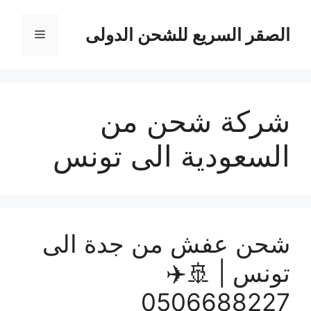
نتقل
لى
الصقر السريع للشحن الدولى
القائمة
لمحتوى
شركة شحن من
السعودية الى تونس
شحن عفش من جدة الى
تونس | 🚢✈️
0506688227