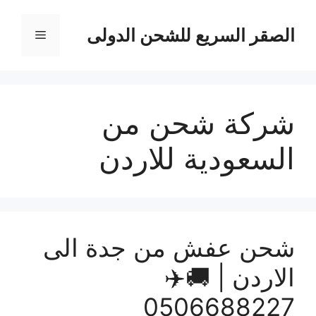
نتقل
لى
الصقر السريع للشحن الدولى
القائمة
لمحتوى
شركة شحن من
السعودية للاردن
شحن عفش من جدة الى
الاردن | 🚚✈️
0506688227