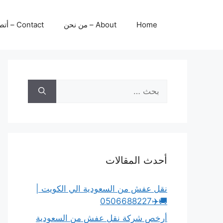
نتقل
لى
Home
About – من نحن
Contact – أتصل بنا
لمحتوى
البحث
عن:
أحدث المقالات
نقل عفش من السعودية الي الكويت |
🚚✈️0506688227
أرخص شركة نقل عفش من السعودية