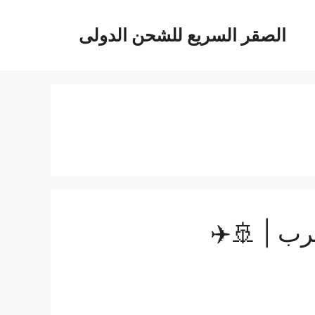
الصقر السريع للشحن الدولى
ب | 🚢✈️