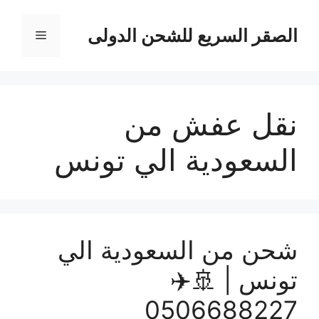
نتقل
لى
الصقر السريع للشحن الدولى
القائمة
لمحتوى
نقل عفش من
السعودية الي تونس
شحن من السعودية الي
تونس | 🚢✈️
0506688227