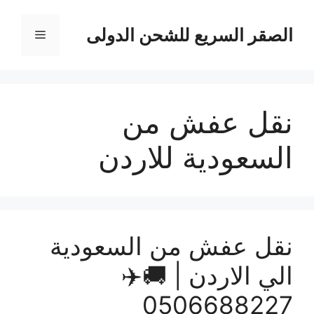
نتقل
لى
الصقر السريع للشحن الدولى
القائمة
لمحتوى
نقل عفش من
السعودية للاردن
نقل عفش من السعودية
الي الاردن | 🚚✈️
0506688227