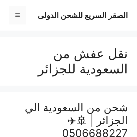
نتقل
لى
الصقر السريع للشحن الدولى
القائمة
لمحتوى
نقل عفش من
السعودية للجزائر
شحن من السعودية الي
الجزائر | 🚢✈️
0506688227