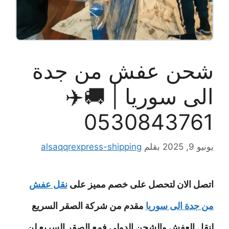
شحن عفش من جدة
الى سوريا | 🚚✈️
0530843761
يونيو 9, 2025
بقلم
alsaqqrexpress-shipping
اتصل الان لتحصل على خصم مميز على
نقل عفش
من جدة الى سوريا
مقدم من شركة الصقر السريع
لنقل العفش والشحن الدولى فمع الصقر السريع لن