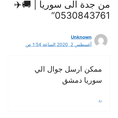
من جدة الى سوريا | 🚚✈️
0530843761”
Unknown
أغسطس 2, 2020 الساعة 1:54 ص
ممكن ارسل جوال الي
سوريا دمشق
رد