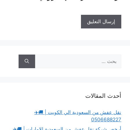
البحث
عن:
أحدث المقالات
نقل عفش من السعودية الي الكويت | 🚚✈️
0506688227
أرخص شركة نقل عفش من السعودية للامارات | 🚚✈️