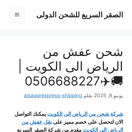
نتقل
لى
الصقر السريع للشحن الدولى
القائمة
لمحتوى
شحن عفش من
الرياض الى الكويت |
🚚✈️0506688227
يونيو 8, 2025
بقلم
alsaqqrexpress-shipping
شركة شحن من الرياض الى الكويت
يمكنك التواصل
الان لتحصل على خصم مميز على
نقل عفش من
الرياض الي الكويت
مقدم من شركة الصقر السريع