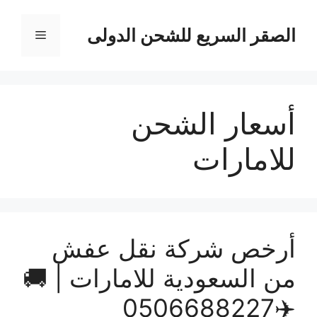
نتقل
لى
الصقر السريع للشحن الدولى
القائمة
لمحتوى
أسعار الشحن
للامارات
أرخص شركة نقل عفش
من السعودية للامارات | 🚚
✈️0506688227