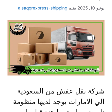
يونيو 10, 2025
بقلم
alsaqqrexpress-shipping
شركة نقل عفش من السعودية
الي الامارات يوجد لديها منظومة