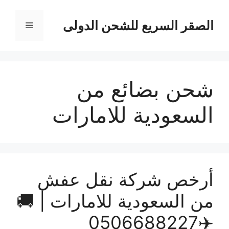
نتقل
لى
الصقر السريع للشحن الدولى
القائمة
لمحتوى
شحن بضائع من
السعودية للامارات
أرخص شركة نقل عفش
من السعودية للامارات | 🚚
✈️0506688227