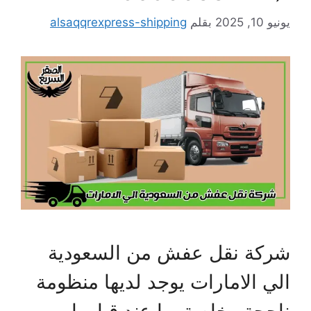
يونيو 10, 2025
بقلم
alsaqqrexpress-shipping
شركة نقل عفش من السعودية
الي الامارات يوجد لديها منظومة