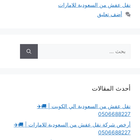
نقل عفش من السعودية للامارات
أضف تعليق
البحث
عن:
أحدث المقالات
نقل عفش من السعودية الي الكويت | 🚚✈️
0506688227
أرخص شركة نقل عفش من السعودية للامارات | 🚚✈️
0506688227