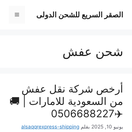
نتقل
لى
الصقر السريع للشحن الدولى
القائمة
لمحتوى
شحن عفش
أرخص شركة نقل عفش
من السعودية للامارات | 🚚
✈️0506688227
يونيو 10, 2025
بقلم
alsaqqrexpress-shipping