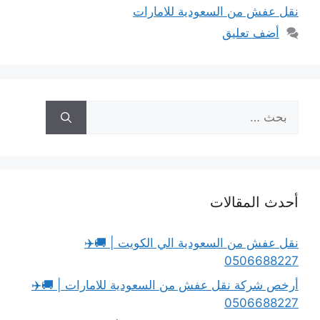
نقل عفش من السعودية للامارات
أضف تعليق
البحث
عن:
أحدث المقالات
نقل عفش من السعودية الي الكويت | 🚚✈️
0506688227
أرخص شركة نقل عفش من السعودية للامارات | 🚚✈️
0506688227