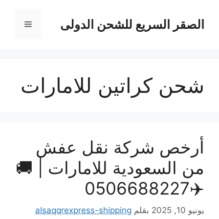
نتقل
لى
الصقر السريع للشحن الدولى
القائمة
لمحتوى
شحن كراتين للامارات
أرخص شركة نقل عفش
من السعودية للامارات | 🚚
✈️0506688227
يونيو 10, 2025
بقلم
alsaqqrexpress-shipping