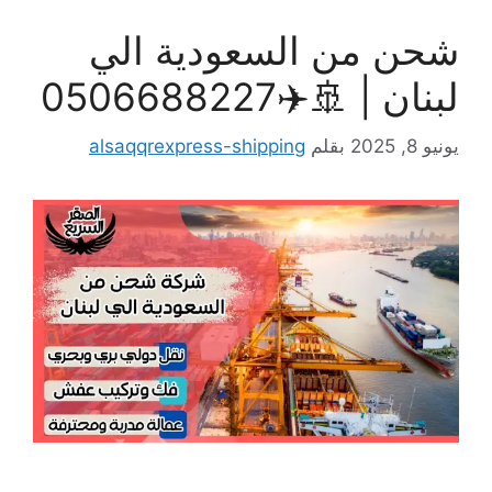
شحن من السعودية الي
لبنان | 🚢✈️0506688227
يونيو 8, 2025
بقلم
alsaqqrexpress-shipping