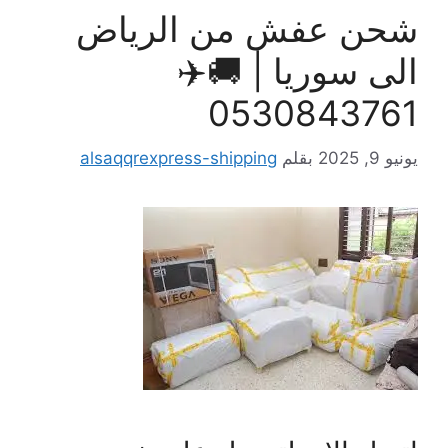
شحن عفش من الرياض
الى سوريا | 🚚✈️
0530843761
يونيو 9, 2025
بقلم
alsaqqrexpress-shipping