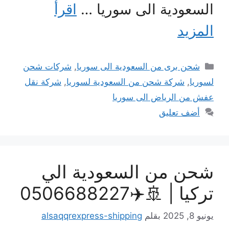
السعودية الى سوريا …
اقرأ
المزيد
التصنيفات
شحن برى من السعودية الى سوريا
,
شركات شحن
لسوريا
,
شركة شحن من السعودية لسوريا
,
شركة نقل
عفش من الرياض الى سوريا
أضف تعليق
شحن من السعودية الي
تركيا | 🚢✈️0506688227
يونيو 8, 2025
بقلم
alsaqqrexpress-shipping