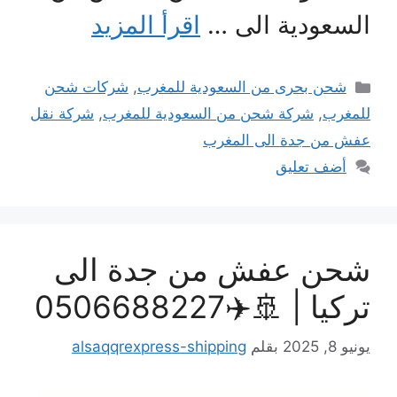
السعودية الى …
اقرأ المزيد
التصنيفات
شحن بحرى من السعودية للمغرب
,
شركات شحن
للمغرب
,
شركة شحن من السعودية للمغرب
,
شركة نقل
عفش من جدة الى المغرب
أضف تعليق
شحن عفش من جدة الى
تركيا | 🚢✈️0506688227
يونيو 8, 2025
بقلم
alsaqqrexpress-shipping