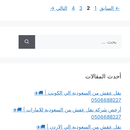
Page
Page
Page
Page
←
السابق
1
2
3
4
التالي
→
البحث
عن:
أحدث المقالات
نقل عفش من السعودية الي الكويت | 🚚✈️
0506688227
أرخص شركة نقل عفش من السعودية للامارات | 🚚✈️
0506688227
نقل عفش من السعودية الي الاردن | 🚚✈️