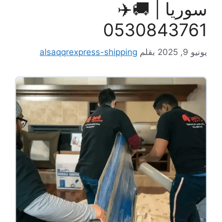
سوريا | 🚚✈️
0530843761
يونيو 9, 2025
بقلم
alsaqqrexpress-shipping