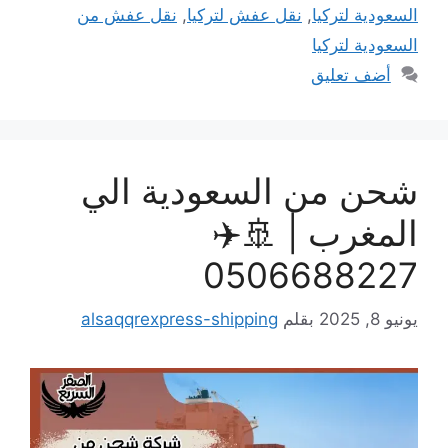
السعودية لتركيا
,
نقل عفش لتركيا
,
نقل عفش من
السعودية لتركيا
أضف تعليق
شحن من السعودية الي
المغرب | 🚢✈️
0506688227
يونيو 8, 2025
بقلم
alsaqqrexpress-shipping