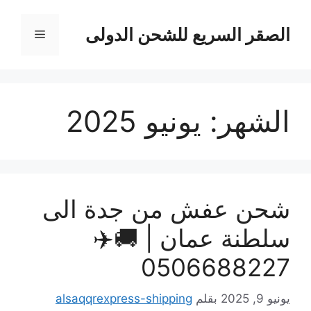
نتقل
لى
الصقر السريع للشحن الدولى
القائمة
لمحتوى
الشهر:
يونيو 2025
شحن عفش من جدة الى
سلطنة عمان | 🚚✈️
0506688227
يونيو 9, 2025
بقلم
alsaqqrexpress-shipping