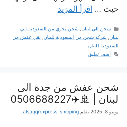
حيث …
اقرأ المزيد
التصنيفات
شحن الي لبنان
,
شحن بحري من السعودية الي
لبنان
,
شركة شحن من السعودية للبنان
,
نقل عفش من
السعودية للبنان
أضف تعليق
شحن عفش من جدة الى
لبنان | 🚢✈️0506688227
يونيو 8, 2025
بقلم
alsaqqrexpress-shipping