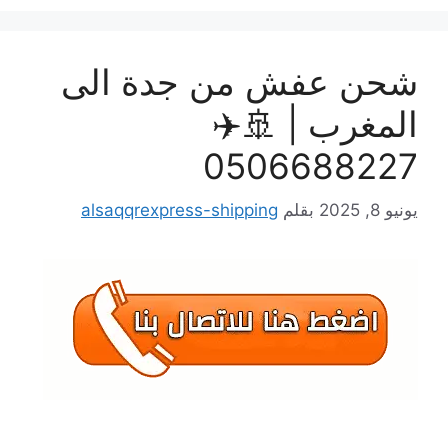
شحن عفش من جدة الى
المغرب | 🚢✈️
0506688227
يونيو 8, 2025
بقلم
alsaqqrexpress-shipping